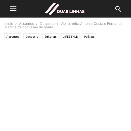
Início
Assuntos
Desporto
Vieira retira António Costa e Fernando
Medina da comissão de honra
Assuntos
Desporto
Editorias
LIFESTYLE
Política