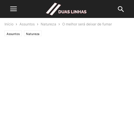
Início
Assuntos
Natureza
O melhor será deixar de fumar
Assuntos
Natureza