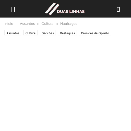
Início
Assuntos
Cultura
Náufragos
Assuntos
Cultura
Secções
Destaques
Crónicas de Opinião
O ESTADO da ARTE
Política