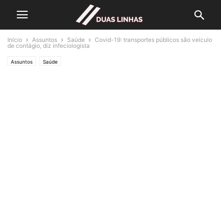
Início
Assuntos
Saúde
Covid-19: transportes públicos são veículo
de contágio, diz infeciologista
Assuntos
Saúde