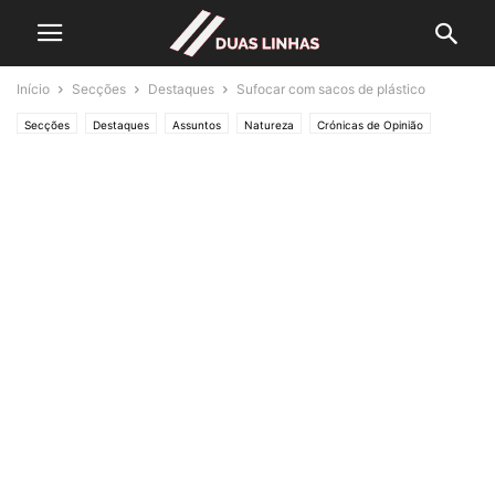
Início
Secções
Destaques
Sufocar com sacos de plástico
Secções
Destaques
Assuntos
Natureza
Crónicas de Opinião
O ESTADO da ARTE