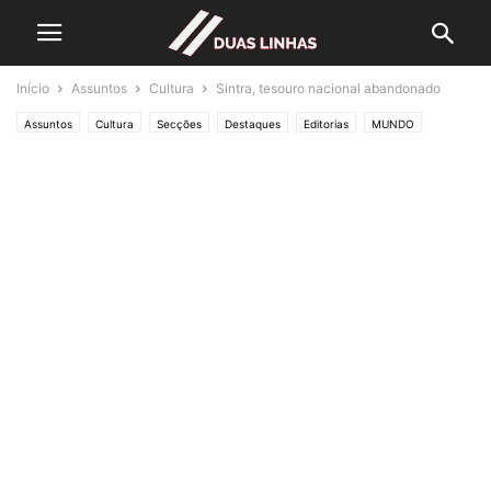
Início
Assuntos
Cultura
Sintra, tesouro nacional abandonado
Assuntos
Cultura
Secções
Destaques
Editorias
MUNDO