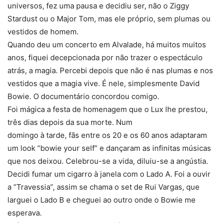
universos, fez uma pausa e decidiu ser, não o Ziggy
Stardust ou o Major Tom, mas ele próprio, sem plumas ou
vestidos de homem.
Quando deu um concerto em Alvalade, há muitos muitos
anos, fiquei decepcionada por não trazer o espectáculo
atrás, a magia. Percebi depois que não é nas plumas e nos
vestidos que a magia vive. É nele, simplesmente David
Bowie. O documentário concordou comigo.
Foi mágica a festa de homenagem que o Lux lhe prestou,
três dias depois da sua morte. Num
domingo à tarde, fãs entre os 20 e os 60 anos adaptaram
um look “bowie your self” e dançaram as infinitas músicas
que nos deixou. Celebrou-se a vida, diluiu-se a angústia.
Decidi fumar um cigarro à janela com o Lado A. Foi a ouvir
a “Travessia”, assim se chama o set de Rui Vargas, que
larguei o Lado B e cheguei ao outro onde o Bowie me
esperava.