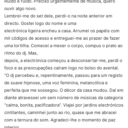
Ruído é ruído. Preciso urgentemente de música, quero
ouvir algo novo.
Lembrei-me do set dele, perdi-o na noite anterior em
directo. Gostei logo do nome e uma
electrónica ligeira encheu a casa. Arrumei os papéis com
mil códigos de acesso e entreguei-me ao prazer de fazer
uma tortilha. Comecei a mexer o corpo, compus o prato ao
ritmo do dj. Mas,
depois, a electrónica começou a desconsertar-me, perdi o
foco e as preocupações caíram logo no bolso do avental.
“O dj percebeu e, repentinamente, passou para um registo
de suave hipnose, uma voz feminina, melancólica e
perfeita que me sossegou. O décor da casa mudou. Daí em
diante atravessei um sem número de músicas da categoria
“calma, bonita, pacificadora”. Viajei por jardins electrónicos
cintilantes, caminhei junto ao rio, quase que me abracei
com a ternura do som. Agradeci-lhe o momento de paz
interior.