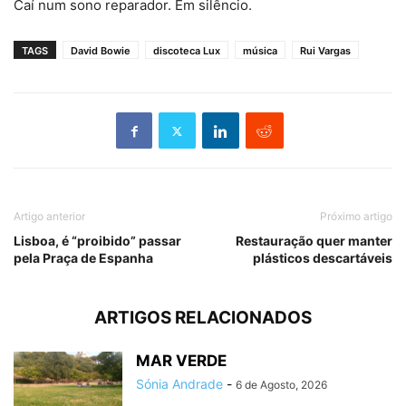
Caí num sono reparador. Em silêncio.
TAGS
David Bowie
discoteca Lux
música
Rui Vargas
Artigo anterior
Próximo artigo
Lisboa, é “proibido” passar
Restauração quer manter
pela Praça de Espanha
plásticos descartáveis
ARTIGOS RELACIONADOS
MAR VERDE
Sónia Andrade
-
6 de Agosto, 2026