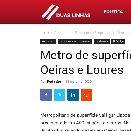
Duas
POLÍTICA
Início
Assuntos
Economia e Empresas
Metro de
Linhas
Assuntos
Economia e Empresas
Editorias
JUSTIÇA
Metro de superfí
Oeiras e Loures
Por
Redação
-
31 de Julho, 2020
Metropolitano de superfície vai ligar Lisboa
orçamentada em 490 milhões de euros. No 
divulgados, quando se fala em Oeiras deve