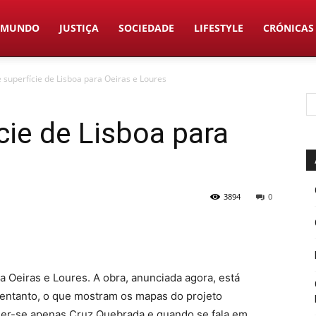
MUNDO
JUSTIÇA
SOCIEDADE
LIFESTYLE
CRÓNICAS
 superfície de Lisboa para Oeiras e Loures
cie de Lisboa para
3894
0
 a Oeiras e Loures. A obra, anunciada agora, está
entanto, o que mostram os mapas do projeto
 ler-se apenas Cruz Quebrada e quando se fala em