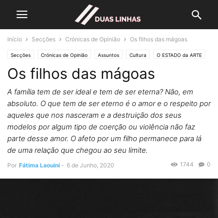
Início
Secções
Crónicas de Opinião
Os filhos das mágoas
Secções
Crónicas de Opinião
Assuntos
Cultura
O ESTADO da ARTE
Os filhos das mágoas
A família tem de ser ideal e tem de ser eterna? Não, em
absoluto. O que tem de ser eterno é o amor e o respeito por
aqueles que nos nasceram e a destruição dos seus
modelos por algum tipo de coerção ou violência não faz
parte desse amor. O afeto por um filho permanece para lá
de uma relação que chegou ao seu limite.
1744
0
Por
Fátima Laouini
-
6 de Junho, 2020