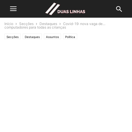
Início
Secções
Destaques
Covid-19: nova vaga de…
computadores para todas as crianças
Secções
Destaques
Assuntos
Política