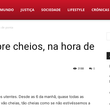
MUNDO
JUSTIÇA
SOCIEDADE
LIFESTYLE
CRÓNICAS
a de ponta
e cheios, na hora de
3188
0
os utentes. Desde as 6 da manhã, quase todas as
a vão cheias, tão cheias como se não estivéssemos a
.