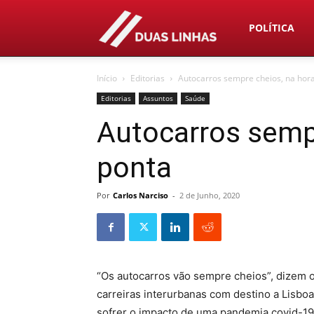
Duas
POLÍTICA
Início
Editorias
Autocarros sempre cheios, na hor
Linhas
Editorias
Assuntos
Saúde
Autocarros sempr
ponta
Por
Carlos Narciso
-
2 de Junho, 2020
“Os autocarros vão sempre cheios”, dizem 
carreiras interurbanas com destino a Lisbo
sofrer o impacto de uma pandemia covid-19