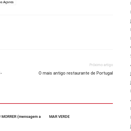
os Açores
Próximo artigo
d-
O mais antigo restaurante de Portugal
 MORRER (mensagem a
MAR VERDE