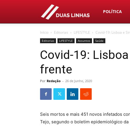
Duas
POLÍTICA
Início
Editorias
LIFESTYLE
Covid-19: Lisboa e Sin
Linhas
Editorias
LIFESTYLE
Assuntos
Saúde
Covid-19: Lisboa 
frente
Por
Redação
-
26 de Junho, 2020
Seis mortos e mais 451 novos infetados com
Tejo, segundo o boletim epidemiológico da